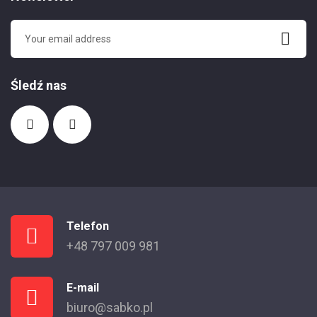
Śledź nas
Telefon
+48 797 009 981
E-mail
biuro@sabko.pl