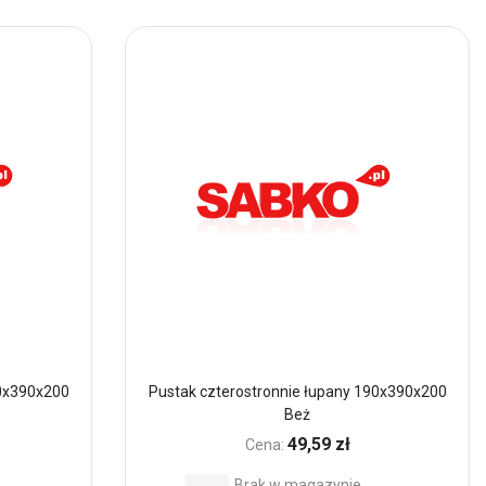
do
Ulubionych
90x390x200
Pustak czterostronnie łupany 190x390x200
Beż
49,59 zł
Cena:
Brak w magazynie