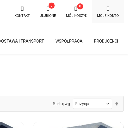
0
0
KONTAKT
ULUBIONE
MÓJ KOSZYK
MOJE KONTO
DOSTAWA I TRANSPORT
WSPÓŁPRACA
PRODUCENCI
Ust
Sortuj wg
kie
mal