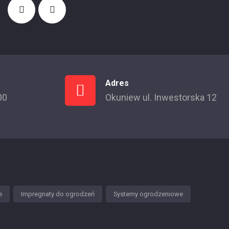
Adres
00
Okuniew ul. Inwestorska 12
e
Impregnaty do ogrodzeń
Systemy ogrodzeniowe