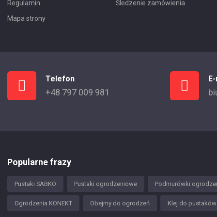
Regulamin
Śledzenie zamówienia
Mapa strony
Telefon
E-
+48 797 009 981
bi
Popularne frazy
Pustaki SABKO
Pustaki ogrodzeniowe
Podmurówki ogrodze
Ogrodzenia KONEKT
Obejmy do ogrodzeń
Klej do pustakó