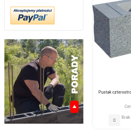
Pustak czterostr
Cen
Brak
Dodaj