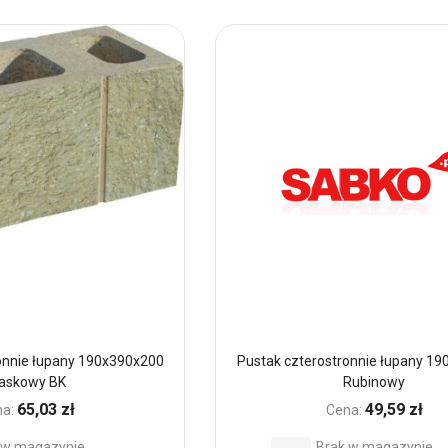
do
h
Ulubionych
onnie łupany 190x390x200
Pustak czterostronnie łupany 1
iaskowy BK
Rubinowy
65,03 zł
49,59 zł
a:
Cena:
 w magazynie
Brak w magazynie