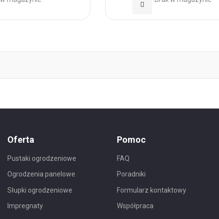
Dodaj
do
h
Ulubionych
Oferta
Pomoc
Pustaki ogrodzeniowe
FAQ
Ogrodzenia panelowe
Poradniki
Słupki ogrodzeniowe
Formularz kontaktowy
Impregnaty
Współpraca