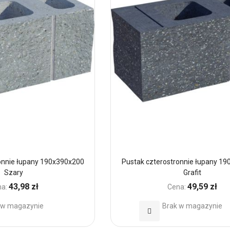
onnie łupany 190x390x200
Pustak czterostronnie łupany 1
Szary
Grafit
43,98 zł
49,59 zł
a:
Cena:
 w magazynie
Brak w magazynie
Dodaj