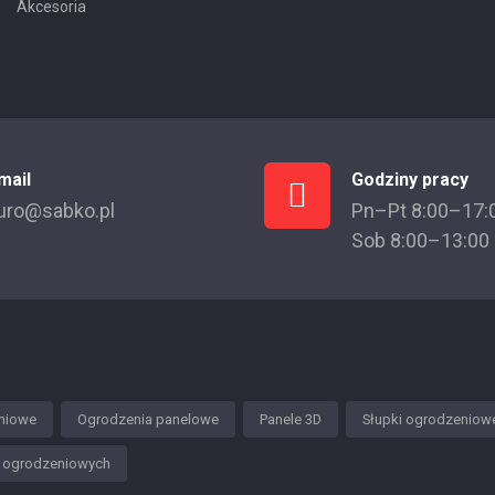
Akcesoria
mail
Godziny pracy
uro@sabko.pl
Pn–Pt 8:00–17:
Sob 8:00–13:00
niowe
Ogrodzenia panelowe
Panele 3D
Słupki ogrodzeniow
w ogrodzeniowych