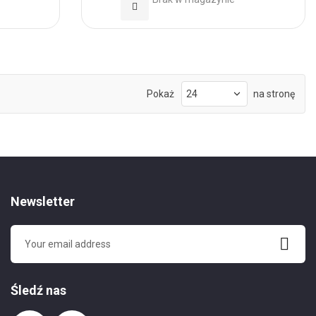
Dodaj
do
Ulubionych
Pokaż
na stronę
Newsletter
Śledź nas