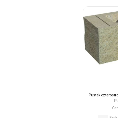
do
Ulubionyc
Pustak czterostr
P
Cen
Brak