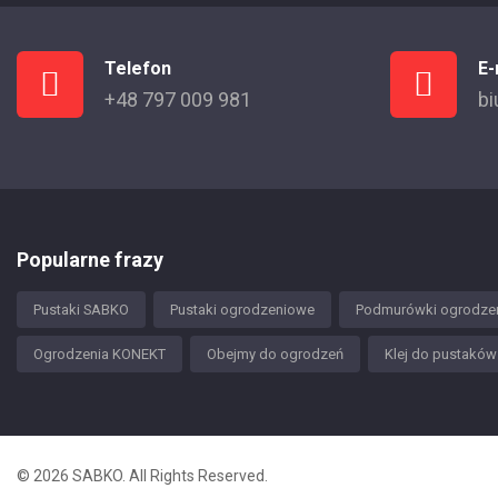
Telefon
E-
+48 797 009 981
bi
Popularne frazy
Pustaki SABKO
Pustaki ogrodzeniowe
Podmurówki ogrodze
Ogrodzenia KONEKT
Obejmy do ogrodzeń
Klej do pustakó
© 2026 SABKO. All Rights Reserved.