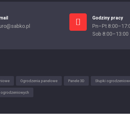
mail
Godziny pracy
uro@sabko.pl
Pn–Pt 8:00–17:
Sob 8:00–13:00
niowe
Ogrodzenia panelowe
Panele 3D
Słupki ogrodzeniow
w ogrodzeniowych