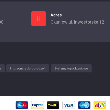
Adres
00
Okuniew ul. Inwestorska 12
e
Impregnaty do ogrodzeń
Systemy ogrodzeniowe