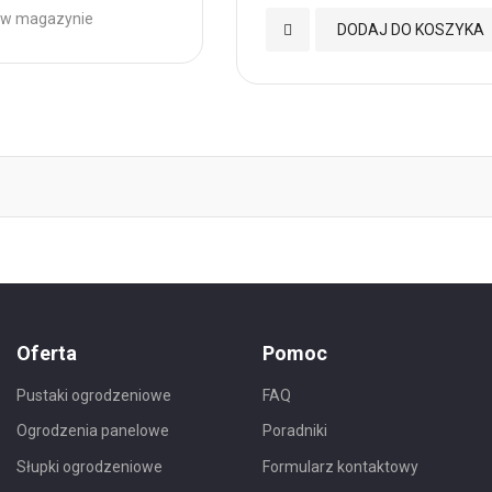
 w magazynie
Dodaj
DODAJ DO KOSZYKA
do
h
Ulubionych
Oferta
Pomoc
Pustaki ogrodzeniowe
FAQ
Ogrodzenia panelowe
Poradniki
Słupki ogrodzeniowe
Formularz kontaktowy