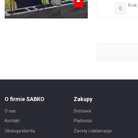
Brak
Dodaj
do
Ulubionyc
O firmie SABKO
Zakupy
O nas
Dostawa
Kontakt
Płatności
Obsługa klienta
Zwroty i reklamacje