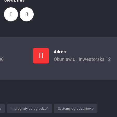
Adres
00
Okuniew ul. Inwestorska 12
e
Impregnaty do ogrodzeń
Systemy ogrodzeniowe