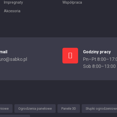
Impregnaty
Współpraca
Akcesoria
mail
Godziny pracy
uro@sabko.pl
Pn–Pt 8:00–17:
Sob 8:00–13:00
niowe
Ogrodzenia panelowe
Panele 3D
Słupki ogrodzeniow