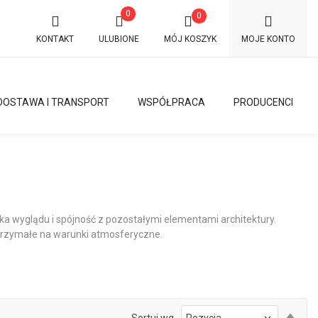
0
0
KONTAKT
ULUBIONE
MÓJ KOSZYK
MOJE KONTO
DOSTAWA I TRANSPORT
WSPÓŁPRACA
PRODUCENCI
tyka wyglądu i spójność z pozostałymi elementami architektury.
ytrzymałe na warunki atmosferyczne.
Ust
Sortuj wg