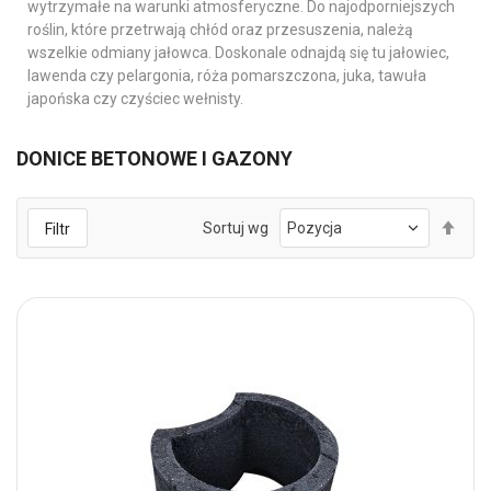
wytrzymałe na warunki atmosferyczne. Do najodporniejszych
roślin, które przetrwają chłód oraz przesuszenia, należą
wszelkie odmiany jałowca. Doskonale odnajdą się tu jałowiec,
lawenda czy pelargonia, róża pomarszczona, juka, tawuła
japońska czy czyściec wełnisty.
DONICE BETONOWE I GAZONY
Ust
Sortuj wg
Filtr
kie
mal