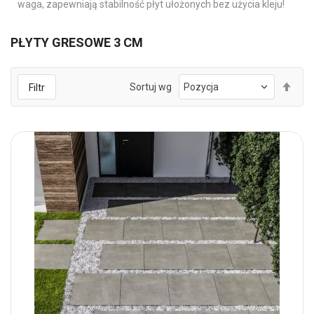
waga, zapewniają stabilność płyt ułożonych bez użycia kleju!
PŁYTY GRESOWE 3 CM
Ust
Sortuj wg
Filtr
kie
mal