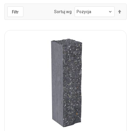
Ust
Sortuj wg
Filtr
kie
mal