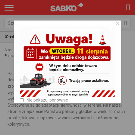
×
✆ +48 797 009 981
Strona główna
Kategorie
Palisady, obrzeża, krawężniki
Palisady gładkie z widocznym ziarnem
Palisady gładkie z widocznym ziarnem to elementy
dekoracyjne małej architektury, które dzięki swoim
zróżnicowanym formom idealnie sprawdzą się przy
wyznaczaniu rabat kwiatowych lub warzywnych, trawników,
wykończeniach tarasów, skarp, schodów oraz skwerków.
Nie pokazuj ponownie
Stosowane są do adaptacji nierówności w terenie. Na naszej
stronie znajdziecie Państwo palisady gładkie w wielu formach:
proste, łukowe, słupkowe, w wielu wymiarach i różnorodnej
kolorystyce.