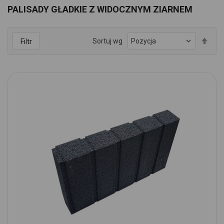
PALISADY GŁADKIE Z WIDOCZNYM ZIARNEM
Ust
Sortuj wg
Filtr
kie
mal