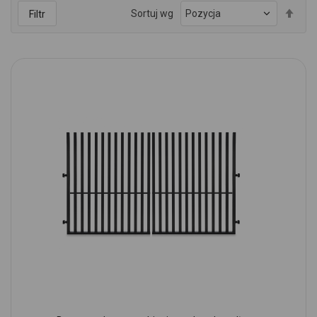
Ust
Sortuj wg
Filtr
kie
mal