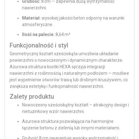
Grubość:
8 cm — zapewnia dużą wytrzymałość
nawierzchni.
Materiał:
wysokiej jakości beton odporny na warunki
atmosferyczne .
Ilość na palecie:
8,64 m²
Funkcjonalność i styl
Geometryczny kształt sześciokąta umożliwia układanie
powierzchni o nowoczesnym i dynamicznym charakterze.
Ażurowa struktura kostki HEXA sprzyja integracji
nawierzchni z roślinnością i naturalnym podłożem — możliwe
jest wypełnienie otworów trawą lub drobnym kruszywem, co
zwiększa estetykę i funkcjonalność nawierzchni.
Zalety produktu
Nowoczesny sześciokątny kształt – atrakcyjny design i
nietuzinkowy wzór nawierzchni.
Ażurowa struktura pozwalająca na harmonijne
łączenie betonu z zielenią lub innymi materiałami.
Grubość 8 cm gwarantuje wysoką wytrzymałość i