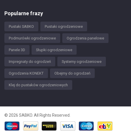
Popularne frazy
Pustaki SABKO
Pustaki ogrodzeniowe
Podmurówki ogrodzeniowe
Ogrodzenia panelowe
Panele 3D
Słupki ogrodzeniowe
Impregnaty do ogrodzeń
Systemy ogrodzeniowe
Ogrodzenia KONEKT
Obejmy do ogrodzeń
Klej do pustaków ogrodzeniowych
© 2026 SABKO. All Rights Reserved.