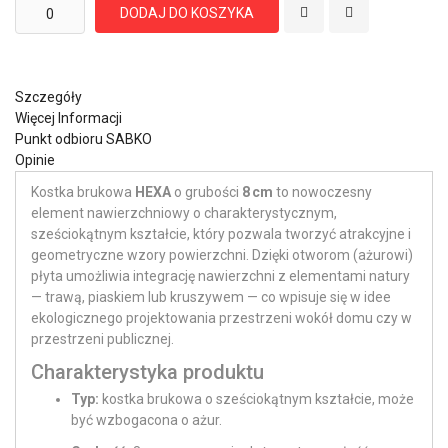
DODAJ DO KOSZYKA
Szczegóły
Więcej Informacji
Punkt odbioru SABKO
Opinie
Kostka brukowa
HEXA
o grubości
8 cm
to nowoczesny
element nawierzchniowy o charakterystycznym,
sześciokątnym kształcie, który pozwala tworzyć atrakcyjne i
geometryczne wzory powierzchni. Dzięki otworom (ażurowi)
płyta umożliwia integrację nawierzchni z elementami natury
— trawą, piaskiem lub kruszywem — co wpisuje się w idee
ekologicznego projektowania przestrzeni wokół domu czy w
przestrzeni publicznej.
Charakterystyka produktu
Typ:
kostka brukowa o sześciokątnym kształcie, może
być wzbogacona o ażur.