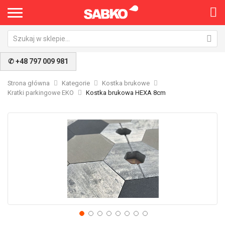
✆ +48 797 009 981
Strona główna
Kategorie
Kostka brukowe
Kratki parkingowe EKO
Kostka brukowa HEXA 8cm
Przejdź
Pr
na
na
koniec
po
galerii
ga