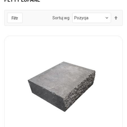
Ust
Sortuj wg
Filtr
kie
mal