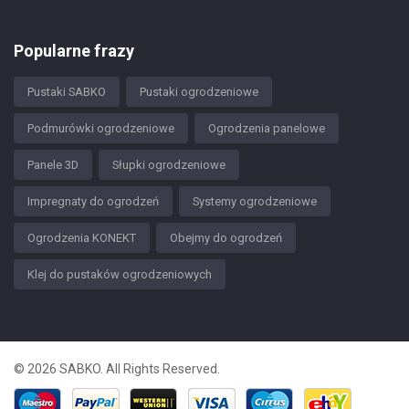
Popularne frazy
Pustaki SABKO
Pustaki ogrodzeniowe
Podmurówki ogrodzeniowe
Ogrodzenia panelowe
Panele 3D
Słupki ogrodzeniowe
Impregnaty do ogrodzeń
Systemy ogrodzeniowe
Ogrodzenia KONEKT
Obejmy do ogrodzeń
Klej do pustaków ogrodzeniowych
© 2026 SABKO. All Rights Reserved.