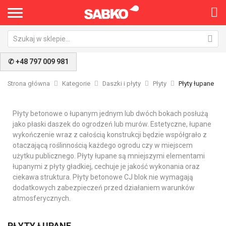
✆ +48 797 009 981
Strona główna
Kategorie
Daszki i płyty
Płyty
Płyty łupane
Płyty betonowe o łupanym jednym lub dwóch bokach posłużą
jako płaski daszek do ogrodzeń lub murów. Estetyczne, łupane
wykończenie wraz z całością konstrukcji będzie współgrało z
otaczającą roślinnością każdego ogrodu czy w miejscem
użytku publicznego. Płyty łupane są mniejszymi elementami
łupanymi z płyty gładkiej, cechuje je jakość wykonania oraz
ciekawa struktura. Płyty betonowe CJ blok nie wymagają
dodatkowych zabezpieczeń przed działaniem warunków
atmosferycznych.
PŁYTY ŁUPANE