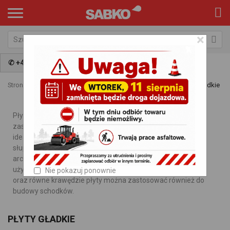
×
✆ +48 797 009 981
Strona główna
Kategorie
Daszki i płyty
Płyty
Płyty gładkie
Płyty betonowe należą do rodzaju elementów o szerokim
zastosowaniu. Ze względu na swoją estetykę i trwałość
idealnie nadają jako nakrycie murków ogrodzeniowych,
słupków, i innych. Idealnie wpiszą się w krajobraz małej
architektury zarówno w prywatnym ogrodzie jak i w miejscu
użytku publicznego. Z uwagi na jakość wykonania, strukturę
Nie pokazuj ponownie
oraz równe krawędzie płyty można zastosować również do
budowy schodków.
PŁYTY GŁADKIE