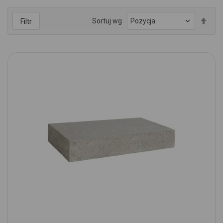
Ust
Sortuj wg
Filtr
kie
mal