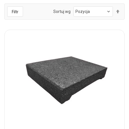
Ust
Sortuj wg
Filtr
kie
mal