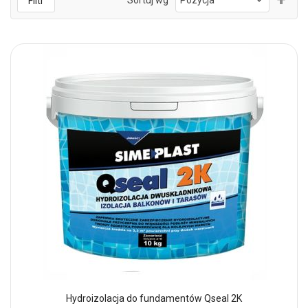
Filtr
kie
mal
Hydroizolacja do fundamentów Qseal 2K