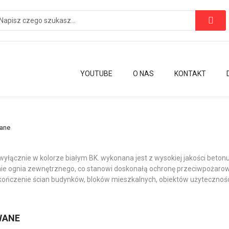
YOUTUBE
O NAS
KONTAKT
wane
yłącznie w kolorze białym BK. wykonana jest z wysokiej jakości beto
e ognia zewnętrznego, co stanowi doskonałą ochronę przeciwpożarową
ończenie ścian budynków, bloków mieszkalnych, obiektów użyteczności
WANE