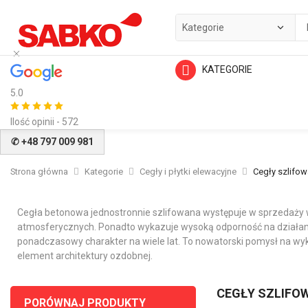
KATEGORIE
5.0
Ilość opinii - 572
✆ +48 797 009 981
Strona główna
Kategorie
Cegły i płytki elewacyjne
Cegły szlifo
Cegła betonowa jednostronnie szlifowana występuje w sprzedaży w
atmosferycznych. Ponadto wykazuje wysoką odporność na działani
ponadczasowy charakter na wiele lat. To nowatorski pomysł na wyk
element architektury ozdobnej.
CEGŁY SZLIFO
PORÓWNAJ PRODUKTY