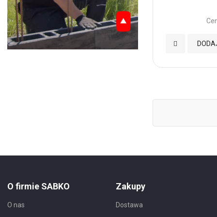
Nie pokazuj ponownie
Cen
Dodaj
DODA
do
Ulubionych
O firmie SABKO
Zakupy
O nas
Dostawa