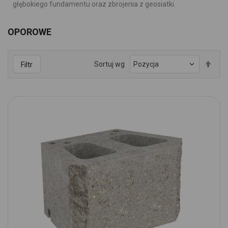
głębokiego fundamentu oraz zbrojenia z geosiatki.
OPOROWE
Ust
Sortuj wg
Filtr
kie
mal