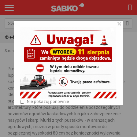
×
✆ +48 797 009 981
Strona główna
Kategorie
Bloczki
Oporowe
Pustaki oporowe w kształcie trapezu posiadają strukturę
łupaną na powierzchni licowej pustaka, z gładką fazą przy
każdej krawędzi. Ich oryginalny kształt pozwala na tworzenie
konstrukcji murowych z efektem trójwymiarowej ściany.
Idealnie nadają się na mury oporowe w budownictwie
przemysłowym i drogowym, oraz jako elementy małej
Nie pokazuj ponownie
architektury, które posłużą do oddzielenia poszczególnych
poziomów ogrodów kaskadowych lub jako zabezpieczenie
nasypów i skarp. Murki z tych pustaków - w aranżacjach
ogrodowych, można w prosty sposób montować do
bezpiecznej wysokości 80 cm bez konieczności wylewania