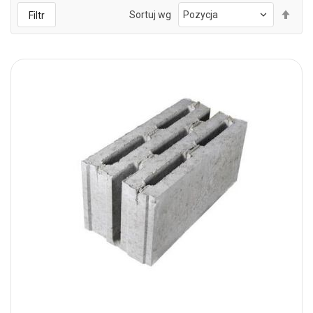
Ust
Sortuj wg
Filtr
kie
mal