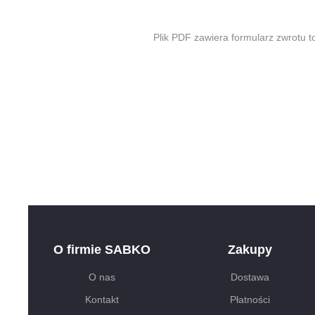
Plik PDF zawiera formularz zwrotu t
O firmie SABKO
Zakupy
O nas
Dostawa
Kontakt
Płatności