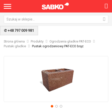
✆ +48 797 009 981
Strona główna
Produkty
Ogrodzenia gładkie PAT-ECO
Pustaki gładkie
Pustak ogrodzeniowy PAT-ECO brąz
Przejdź
Pr
na
na
koniec
po
galerii
ga