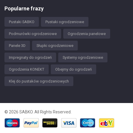
Popularne frazy
Pustaki SABKO
Pustaki ogrodzeniowe
Podmurówki ogrodzeniowe
Ogrodzenia panelowe
Panele 3D
Słupki ogrodzeniowe
Impregnaty do ogrodzeń
Systemy ogrodzeniowe
Ogrodzenia KONEKT
Obejmy do ogrodzeń
Klej do pustaków ogrodzeniowych
© 2026 SABKO. All Rights Reserved.