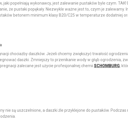
 jaki popełniają wykonawcy, jest zalewanie pustaków byle czym. TAK! Do
nie, że pustaki popękały. Niezwykle ważne jest to, czym je zalewamy. 
ustaków betonem minimum klasy B20/C25 w temperaturze dodatniej ora
a
acji chociażby daszków. Jeżeli chcemy zwiększyć trwałość ogrodzenia
nować daszki. Zmniejszy to przenikanie wody w głąb ogrodzenia, zwię
egnacji zalecane jest użycie profesjonalnej chemii
SCHOMBURG
, kt
y nie są uszczelnione, a daszki źle przyklejone do pustaków. Podczas 
rodzenia.