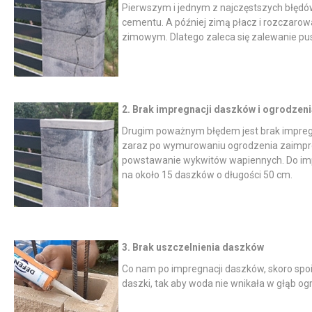
Pierwszym i jednym z najczęstszych błędów,
cementu. A później zimą płacz i rozczarowa
zimowym. Dlatego zaleca się zalewanie p
2. Brak impregnacji daszków i ogrodzeni
Drugim poważnym błędem jest brak impregn
zaraz po wymurowaniu ogrodzenia zaimpreg
powstawanie wykwitów wapiennych. Do impr
na około 15 daszków o długości 50 cm.
3. Brak uszczelnienia daszków
Co nam po impregnacji daszków, skoro spoin
daszki, tak aby woda nie wnikała w głąb og