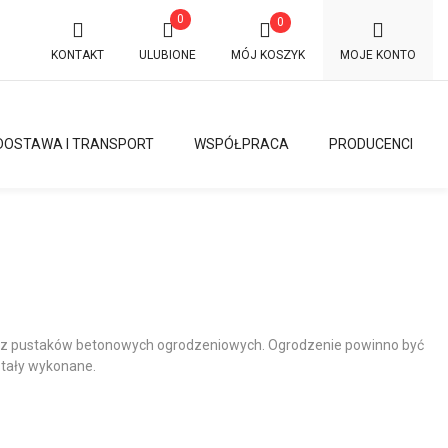
0
0
KONTAKT
ULUBIONE
MÓJ KOSZYK
MOJE KONTO
DOSTAWA I TRANSPORT
WSPÓŁPRACA
PRODUCENCI
×
w z pustaków betonowych ogrodzeniowych. Ogrodzenie powinno być
stały wykonane.