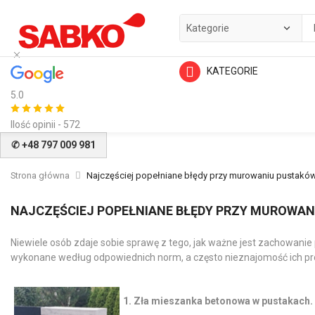
KATEGORIE
5.0
Ilość opinii - 572
✆ +48 797 009 981
Strona główna
Najczęściej popełniane błędy przy murowaniu pustakó
NAJCZĘŚCIEJ POPEŁNIANE BŁĘDY PRZY MUROWA
Niewiele osób zdaje sobie sprawę z tego, jak ważne jest zachowa
wykonane według odpowiednich norm, a często nieznajomość ich pro
1. Zła mieszanka betonowa w pustakach.