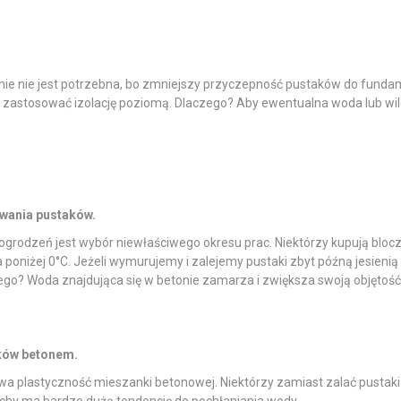
enie nie jest potrzebna, bo zmniejszy przyczepność pustaków do fundam
zastosować izolację poziomą. Dlaczego? Aby ewentualna woda lub wilg
ewania pustaków.
zeń jest wybór niewłaściwego okresu prac. Niektórzy kupują bloczki 
 poniżej 0
°C
. Jeżeli wymurujemy i zalejemy pustaki zbyt późną jesieni
go? Woda znajdująca się w betonie zamarza i zwiększa swoją objętość. 
aków betonem.
a plastyczność mieszanki betonowej. Niektórzy zamiast zalać pustaki