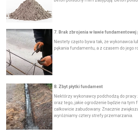
beton półsuchy i nim zasypują. Beton półs
7. Brak zbrojenia w ławie fundamentowe
Niestety często bywa tak, że wykonawca l
pękania fundamentu, a z czasem do jego ro
8. Zbyt płytki fundament
Niektórzy wykonawcy podchodzą do pracy z 
oraz tego, jakie ogrodzenie będzie na tym 
całkowicie zabudowany. Znacznie zwiększa 
wyróżniamy cztery strefy przemarzania.