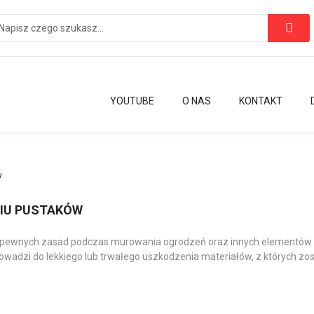
YOUTUBE
O NAS
KONTAKT
w
NIU PUSTAKÓW
nie pewnych zasad podczas murowania ogrodzeń oraz innych elementó
wadzi do lekkiego lub trwałego uszkodzenia materiałów, z których zo