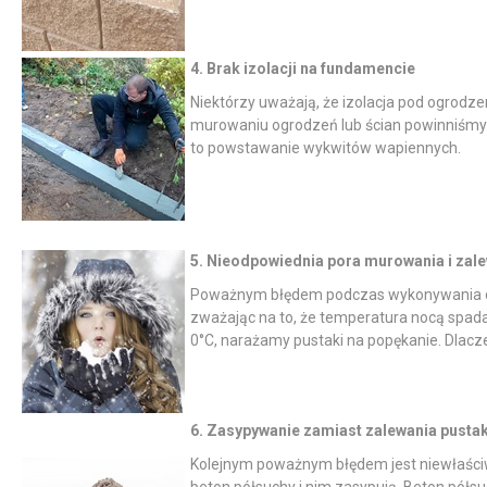
Nie pokazuj ponownie
4. Brak izolacji na fundamencie
Niektórzy uważają, że izolacja pod ogrodz
murowaniu ogrodzeń lub ścian powinniśmy 
to powstawanie wykwitów wapiennych.
5. Nieodpowiednia pora murowania i zal
Poważnym błędem podczas wykonywania ogrod
zważając na to, że temperatura nocą spada
0
°C
, narażamy pustaki na popękanie. Dlacze
6. Zasypywanie zamiast zalewania pust
Kolejnym poważnym błędem jest niewłaściw