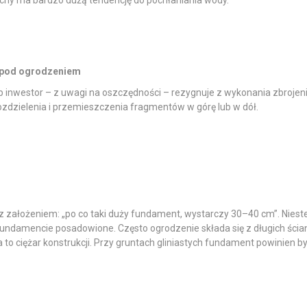
uchy ma bardzo dużą tendencję do pochłaniania wody.
j pod ogrodzeniem
ub inwestor – z uwagi na oszczędności – rezygnuje z wykonania zbroj
zdzielenia i przemieszczenia fragmentów w górę lub w dół.
założeniem: „po co taki duży fundament, wystarczy 30–40 cm”. Niestet
fundamencie posadowione. Często ogrodzenie składa się z długich ścian
to ciężar konstrukcji. Przy gruntach gliniastych fundament powinien b