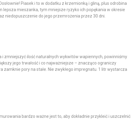
słownie! Piasek i to w dodatku z krzemionką i gliną, plus odrobina
Im lepsza mieszanka, tym mniejsze ryzyko ich popękania w okresie
z niedopuszczenie do jego przemrożenia przez 30 dni.
 i zmniejszyć ilość naturalnych wykwitów wapiennych, powinniśmy
kszy jego trwałość i co najważniejsze – znacząco ograniczy
óra zamknie pory na stałe. Nie zwykłego impregnatu. 1 litr wystarcza
murowania bardzo ważne jest to, aby dokładnie przykleić i uszczelnić