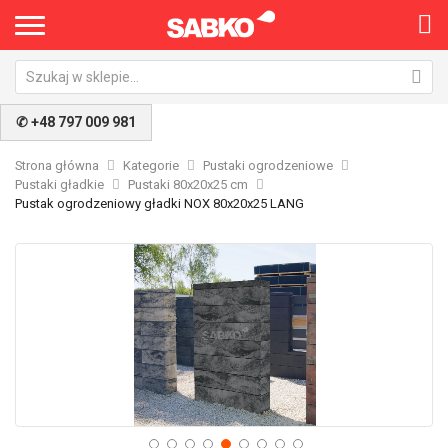
✆ +48 797 009 981
Strona główna
Kategorie
Pustaki ogrodzeniowe
Pustaki gładkie
Pustaki 80x20x25 cm
Pustak ogrodzeniowy gładki NOX 80x20x25 LANG
Przejdź
Pr
na
na
koniec
po
galerii
ga