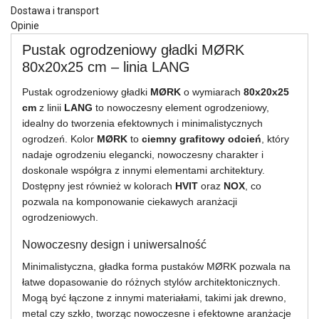
Dostawa i transport
Opinie
Pustak ogrodzeniowy gładki MØRK
80x20x25 cm – linia LANG
Pustak ogrodzeniowy gładki
MØRK
o wymiarach
80x20x25
cm
z linii
LANG
to nowoczesny element ogrodzeniowy,
idealny do tworzenia efektownych i minimalistycznych
ogrodzeń. Kolor
MØRK
to
ciemny grafitowy odcień
, który
nadaje ogrodzeniu elegancki, nowoczesny charakter i
doskonale współgra z innymi elementami architektury.
Dostępny jest również w kolorach
HVIT
oraz
NOX
, co
pozwala na komponowanie ciekawych aranżacji
ogrodzeniowych.
Nowoczesny design i uniwersalność
Minimalistyczna, gładka forma pustaków MØRK pozwala na
łatwe dopasowanie do różnych stylów architektonicznych.
Mogą być łączone z innymi materiałami, takimi jak drewno,
metal czy szkło, tworząc nowoczesne i efektowne aranżacje