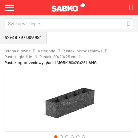
×
✆ +48 797 009 981
Strona główna
Kategorie
Pustaki ogrodzeniowe
Pustaki gładkie
Pustaki 80x20x25 cm
Pustak ogrodzeniowy gładki MØRK 80x20x25 LANG
Przejdź
Pr
na
na
koniec
po
galerii
ga
Nie pokazuj ponownie