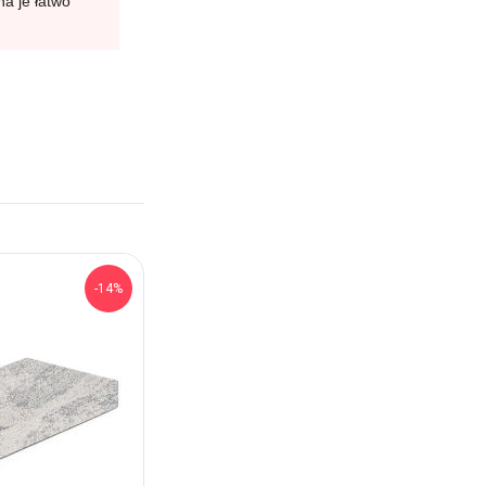
a je łatwo
-14%