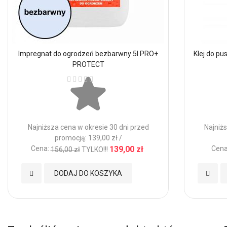
Impregnat do ogrodzeń bezbarwny 5l PRO+
Klej do p
PROTECT
Ocena:
Najniższa cena w okresie 30 dni przed
Najniżs
promocją: 139,00 zł /
Cena:
139,00 zł
Cena
156,00 zł
TYLKO!!!
Dodaj
Dodaj
DODAJ DO KOSZYKA
do
do
Ulubionych
Ulubio