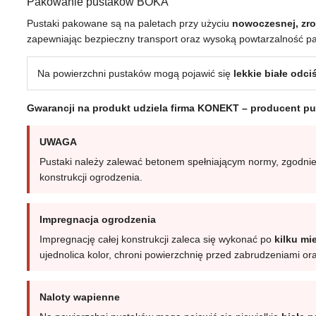
Pakowanie pustaków BOKA
Pustaki pakowane są na paletach przy użyciu
nowoczesnej, zro
zapewniając bezpieczny transport oraz wysoką powtarzalność p
Na powierzchni pustaków mogą pojawić się
lekkie białe odc
Gwarancji na produkt udziela firma KONEKT – producent p
UWAGA
Pustaki należy zalewać betonem spełniającym normy, zgodnie 
konstrukcji ogrodzenia.
Impregnacja ogrodzenia
Impregnację całej konstrukcji zaleca się wykonać po
kilku mi
ujednolica kolor, chroni powierzchnię przed zabrudzeniami 
Naloty wapienne