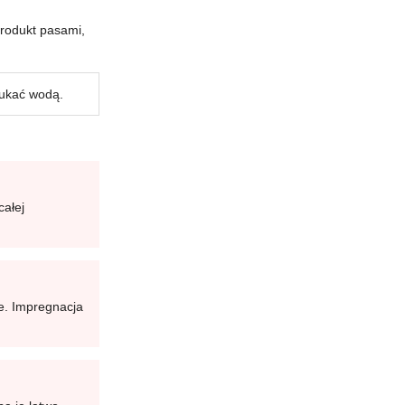
produkt pasami,
łukać wodą.
całej
je. Impregnacja