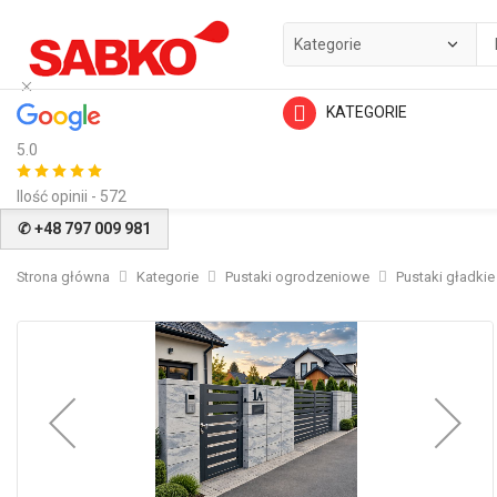
KATEGORIE
5.0
Ilość opinii - 572
✆ +48 797 009 981
Strona główna
Kategorie
Pustaki ogrodzeniowe
Pustaki gładkie
Przejdź
na
koniec
galerii