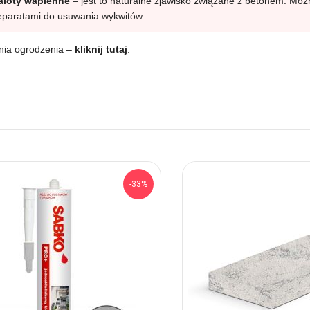
naloty wapienne
– jest to naturalne zjawisko związane z betonem. Możn
eparatami do usuwania wykwitów.
ania ogrodzenia –
kliknij tutaj
.
-33%