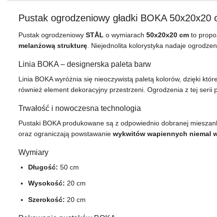
Pustak ogrodzeniowy gładki BOKA 50x20x20 
Pustak ogrodzeniowy
STÅL
o wymiarach
50x20x20 cm
to propo
melanżową strukturę
. Niejednolita kolorystyka nadaje ogrodze
Linia BOKA – designerska paleta barw
Linia BOKA wyróżnia się nieoczywistą paletą kolorów, dzięki któr
również element dekoracyjny przestrzeni. Ogrodzenia z tej serii 
Trwałość i nowoczesna technologia
Pustaki BOKA produkowane są z odpowiednio dobranej mieszank
oraz ograniczają powstawanie
wykwitów wapiennych niemal 
Wymiary
Długość:
50 cm
Wysokość:
20 cm
Szerokość:
20 cm