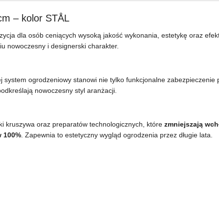
cm – kolor STÅL
zycja dla osób ceniących wysoką jakość wykonania, estetykę oraz efe
niu nowoczesny i designerski charakter.
ej system ogrodzeniowy stanowi nie tylko funkcjonalne zabezpieczenie p
podkreślają nowoczesny styl aranżacji.
i kruszywa oraz preparatów technologicznych, które
zmniejszają wch
w 100%
. Zapewnia to estetyczny wygląd ogrodzenia przez długie lata.