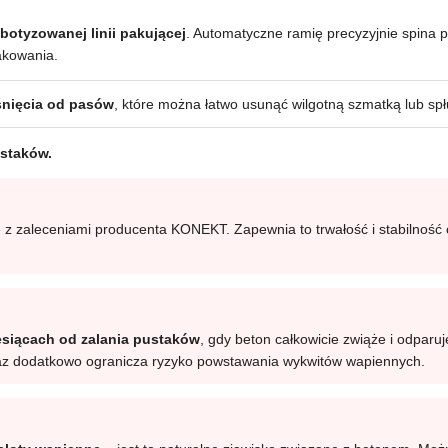
botyzowanej linii pakującej
. Automatyczne ramię precyzyjnie spina 
akowania.
iśnięcia od pasów
, które można łatwo usunąć wilgotną szmatką lub sp
ustaków.
z zaleceniami producenta KONEKT. Zapewnia to trwałość i stabilność 
esiącach od zalania pustaków
, gdy beton całkowicie zwiąże i odparu
oraz dodatkowo ogranicza ryzyko powstawania wykwitów wapiennych.