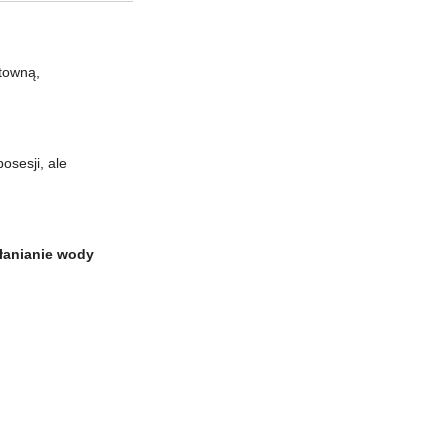
ktowną,
osesji, ale
łanianie wody