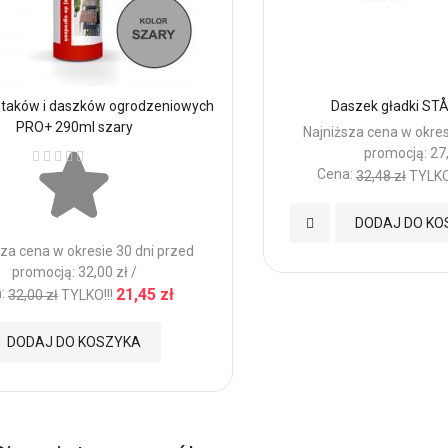
ustaków i daszków ogrodzeniowych
Daszek gładki ST
PRO+ 290ml szary
Najniższa cena w okres
Ocena:
promocją: 27,
Cena:
32,48 zł
TYLKO!
Dodaj
DODAJ DO KO
za cena w okresie 30 dni przed
do
promocją: 32,00 zł /
:
21,45 zł
32,00 zł
TYLKO!!!
Ulubionych
DODAJ DO KOSZYKA
nych