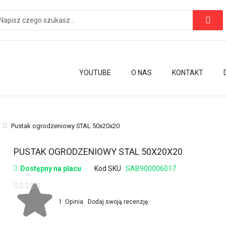
YOUTUBE
O NAS
KONTAKT
Pustak ogrodzeniowy STAL 50x20x20
Przejdź
PUSTAK OGRODZENIOWY STAL 50X20X20
na
Dostępny na placu
Kod SKU
SAB900006017
początek
galerii
Ocena:
1
Opinia
Dodaj swoją recenzję