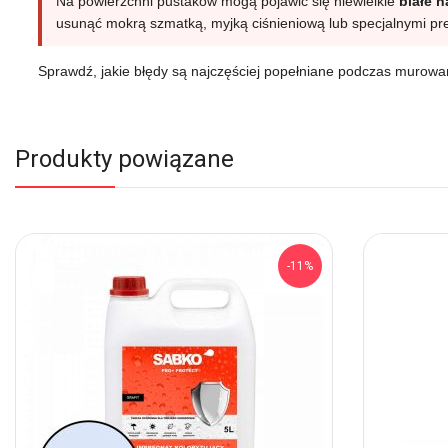
Na powierzchni pustaków mogą pojawić się niewielkie
białe 
usunąć mokrą szmatką, myjką ciśnieniową lub specjalnymi pr
Sprawdź, jakie błędy są najczęściej popełniane podczas murow
Produkty powiązane
-11%