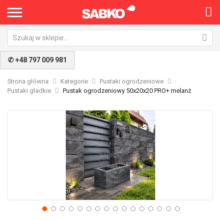
✆ +48 797 009 981
Strona główna
Kategorie
Pustaki ogrodzeniowe
Pustaki gładkie
Pustak ogrodzeniowy 50x20x20 PRO+ melanż
Przejdź
Pr
na
na
koniec
po
galerii
ga