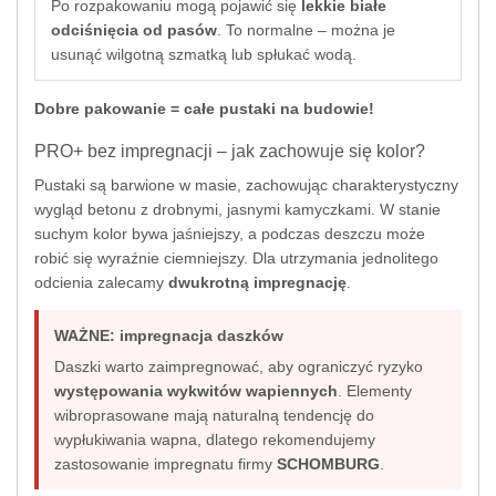
Po rozpakowaniu mogą pojawić się
lekkie białe
odciśnięcia od pasów
. To normalne – można je
usunąć wilgotną szmatką lub spłukać wodą.
Dobre pakowanie = całe pustaki na budowie!
PRO+ bez impregnacji – jak zachowuje się kolor?
Pustaki są barwione w masie, zachowując charakterystyczny
wygląd betonu z drobnymi, jasnymi kamyczkami. W stanie
suchym kolor bywa jaśniejszy, a podczas deszczu może
robić się wyraźnie ciemniejszy. Dla utrzymania jednolitego
odcienia zalecamy
dwukrotną impregnację
.
WAŻNE: impregnacja daszków
Daszki warto zaimpregnować, aby ograniczyć ryzyko
występowania wykwitów wapiennych
. Elementy
wibroprasowane mają naturalną tendencję do
wypłukiwania wapna, dlatego rekomendujemy
zastosowanie impregnatu firmy
SCHOMBURG
.