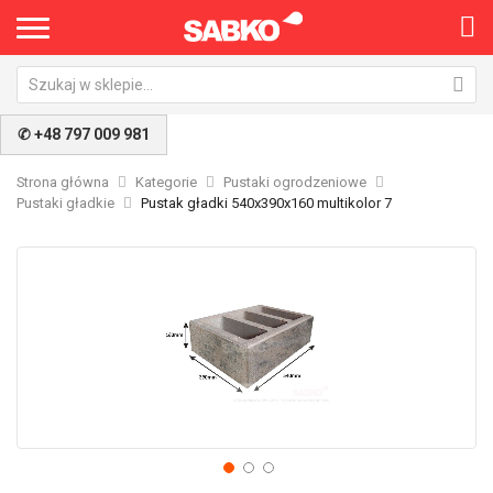
✆ +48 797 009 981
Strona główna
Kategorie
Pustaki ogrodzeniowe
Pustaki gładkie
Pustak gładki 540x390x160 multikolor 7
Przejdź
Pr
na
na
koniec
po
galerii
ga