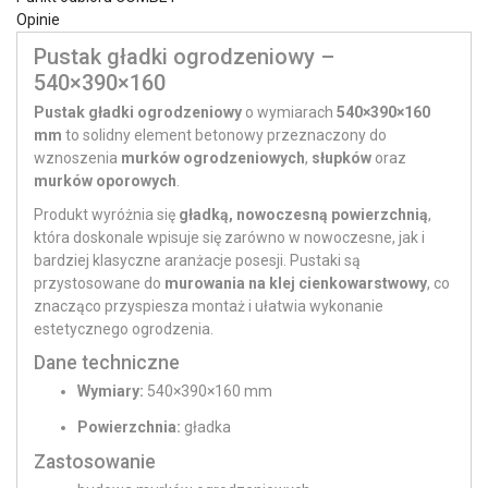
Opinie
Pustak gładki ogrodzeniowy –
540×390×160
Pustak gładki ogrodzeniowy
o wymiarach
540×390×160
mm
to solidny element betonowy przeznaczony do
wznoszenia
murków ogrodzeniowych
,
słupków
oraz
murków oporowych
.
Produkt wyróżnia się
gładką, nowoczesną powierzchnią
,
która doskonale wpisuje się zarówno w nowoczesne, jak i
bardziej klasyczne aranżacje posesji. Pustaki są
przystosowane do
murowania na klej cienkowarstwowy
, co
znacząco przyspiesza montaż i ułatwia wykonanie
estetycznego ogrodzenia.
Dane techniczne
Wymiary:
540×390×160 mm
Powierzchnia:
gładka
Zastosowanie