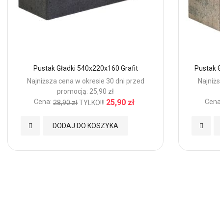
Pustak Gładki 540x220x160 Grafit
Pustak 
Najniższa cena w okresie 30 dni przed
Najniżs
promocją: 25,90 zł
Cena:
25,90 zł
Cena
28,90 zł
TYLKO!!!
Dodaj
Dodaj
DODAJ DO KOSZYKA
do
do
Ulubionych
Ulubio