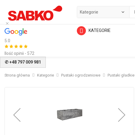
KATEGORIE
5.0
Ilość opinii - 572
✆ +48 797 009 981
Strona główna
Kategorie
Pustaki ogrodzeniowe
Pustaki gładkie
Przejdź
na
koniec
galerii