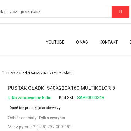
YOUTUBE
O NAS
KONTAKT
Pustak Gładki 540x220x160 multikolor 5
Przejdź
PUSTAK GŁADKI 540X220X160 MULTIKOLOR 5
na
Na zamówienie 5 dni
Kod SKU
SAB90000348
początek
galerii
Oceń ten produkt jako pierwszy
Odbiór osobisty:
Tylko wysyłka
Masz pytanie?:
(+48) 797-009-981