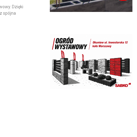
wowy. Dzięki
az spójna