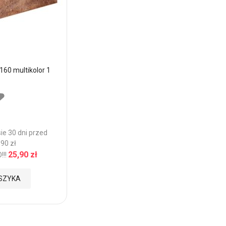
160 multikolor 1
Pustak Gładki 540x220x160 multikolor 8
Najniższa cena w okresie 30 dni przed
promocją: 25,90 zł
Cena:
25,90 zł
29,90 zł
TYLKO!!!
Dodaj
DODAJ DO KOSZYKA
ie 30 dni przed
90 zł
do
25,90 zł
!!
Ulubionych
SZYKA