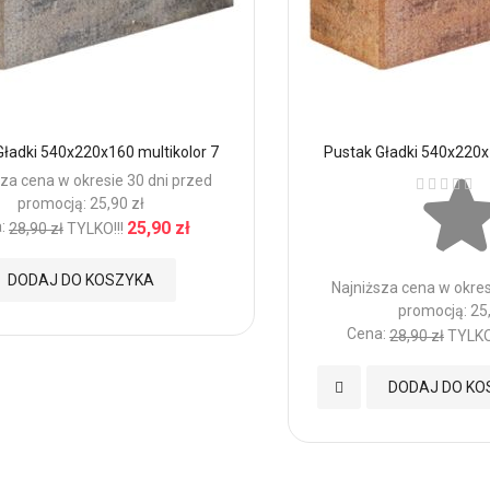
Gładki 540x220x160 multikolor 7
Pustak Gładki 540x220x
Ocena:
za cena w okresie 30 dni przed
promocją: 25,90 zł
:
25,90 zł
28,90 zł
TYLKO!!!
DODAJ DO KOSZYKA
Najniższa cena w okres
promocją: 25,
Cena:
28,90 zł
TYLKO!
nych
Dodaj
DODAJ DO KO
do
Ulubionych