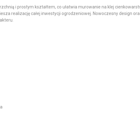
rzchnią i prostym kształtem, co ułatwia murowanie na klej cienkowarst
piesza realizację całej inwestycji ogrodzeniowej. Nowoczesny design or
rakteru.
ra