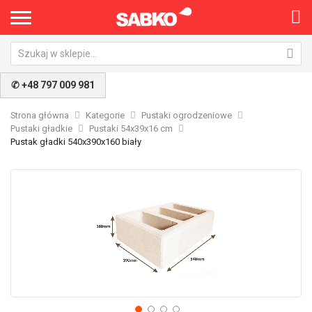
✆ +48 797 009 981
Strona główna
Kategorie
Pustaki ogrodzeniowe
Pustaki gładkie
Pustaki 54x39x16 cm
Pustak gładki 540x390x160 biały
Przejdź
Pr
na
na
koniec
po
galerii
ga