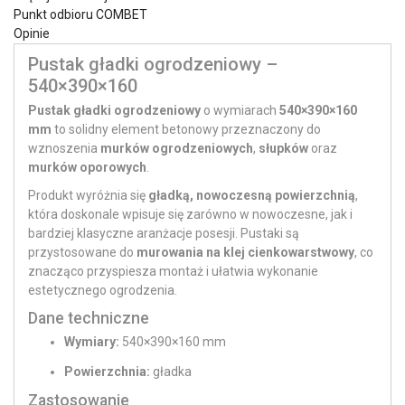
Punkt odbioru COMBET
Opinie
Pustak gładki ogrodzeniowy –
540×390×160
Pustak gładki ogrodzeniowy
o wymiarach
540×390×160
mm
to solidny element betonowy przeznaczony do
wznoszenia
murków ogrodzeniowych
,
słupków
oraz
murków oporowych
.
Produkt wyróżnia się
gładką, nowoczesną powierzchnią
,
która doskonale wpisuje się zarówno w nowoczesne, jak i
bardziej klasyczne aranżacje posesji. Pustaki są
przystosowane do
murowania na klej cienkowarstwowy
, co
znacząco przyspiesza montaż i ułatwia wykonanie
estetycznego ogrodzenia.
Dane techniczne
Wymiary:
540×390×160 mm
Powierzchnia:
gładka
Zastosowanie