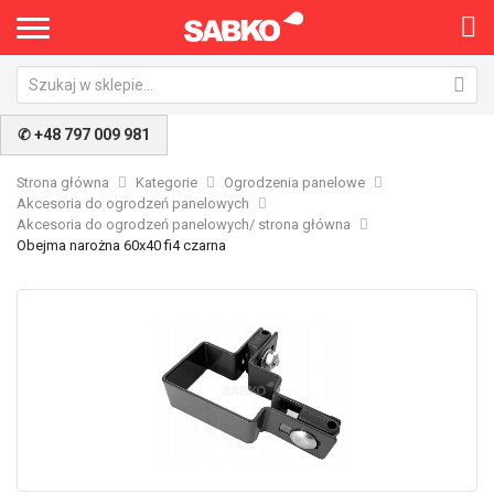
✆ +48 797 009 981
Strona główna
Kategorie
Ogrodzenia panelowe
Akcesoria do ogrodzeń panelowych
Akcesoria do ogrodzeń panelowych/ strona główna
Obejma narożna 60x40 fi4 czarna
Przejdź
Pr
na
na
koniec
po
galerii
ga