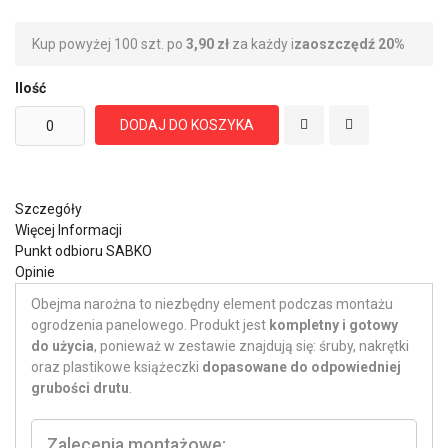
Kup powyżej 100 szt. po
3,90 zł
za każdy i
zaoszczędź
20
%
Ilość
DODAJ DO KOSZYKA
Szczegóły
Więcej Informacji
Punkt odbioru SABKO
Opinie
Obejma narożna to niezbędny element podczas montażu
ogrodzenia panelowego. Produkt jest
kompletny i gotowy
do użycia
, ponieważ w zestawie znajdują się: śruby, nakrętki
oraz plastikowe książeczki
dopasowane do odpowiedniej
grubości drutu
.
Zalecenia montażowe: