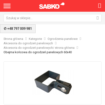
✆ +48 797 009 981
Strona główna
Kategorie
Ogrodzenia panelowe
Akcesoria do ogrodzeń panelowych
Akcesoria do ogrodzeń panelowych/ strona główna
Obejma końcowa do ogrodzeń panelowych 60x40
Przejdź
Pr
na
na
koniec
po
galerii
ga