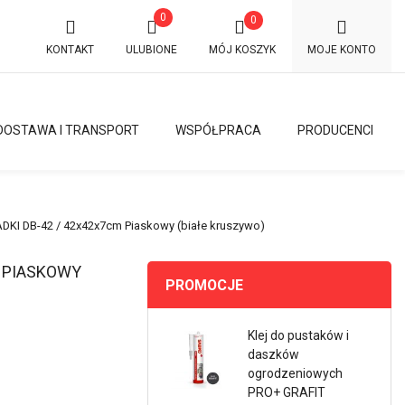
0
0
KONTAKT
ULUBIONE
MÓJ KOSZYK
MOJE KONTO
DOSTAWA I TRANSPORT
WSPÓŁPRACA
PRODUCENCI
 DB-42 / 42x42x7cm Piaskowy (białe kruszywo)
 PIASKOWY
PROMOCJE
Klej do pustaków i
daszków
ogrodzeniowych
PRO+ GRAFIT