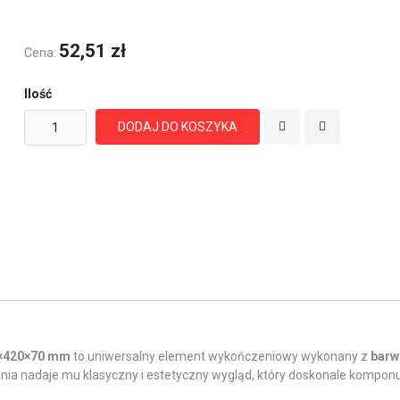
52,51 zł
Cena:
Ilość
DODAJ DO KOSZYKA
×420×70 mm
to uniwersalny element wykończeniowy wykonany z
barw
ia nadaje mu klasyczny i estetyczny wygląd, który doskonale komponuj