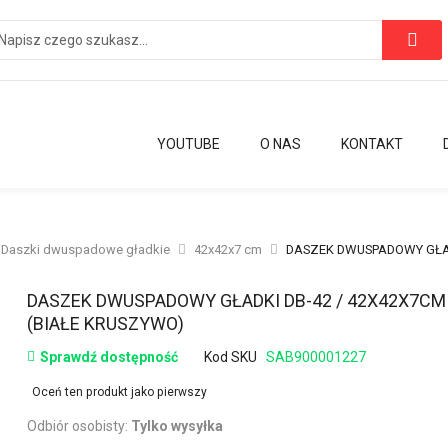
YOUTUBE
O NAS
KONTAKT
Daszki dwuspadowe gładkie
42x42x7 cm
DASZEK DWUSPADOWY GŁADKI
Przejdź
DASZEK DWUSPADOWY GŁADKI DB-42 / 42X42X7CM
na
(BIAŁE KRUSZYWO)
początek
Sprawdź dostępność
Kod SKU
SAB900001227
galerii
Oceń ten produkt jako pierwszy
Odbiór osobisty:
Tylko wysyłka