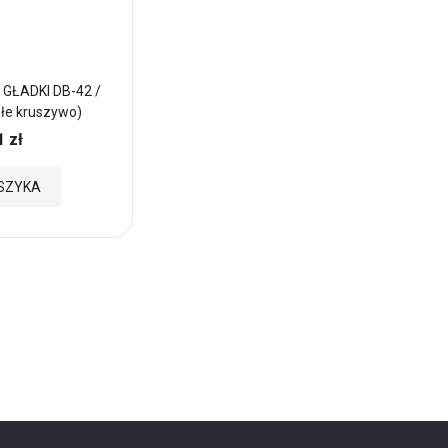
ŁADKI DB-42 /
DASZEK DWUSPADOWY GŁADKI DB-42 
ałe kruszywo)
42x42x7cm Rubinowy
1 zł
41,27 zł
Cena:
Dodaj
SZYKA
DODAJ DO KOSZYKA
do
Ulubionych