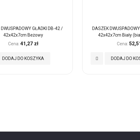
 DWUSPADOWY GŁADKI DB-42 /
DASZEK DWUSPADOWY G
42x42x7cm Beżowy
42x42x7cm Biały (bi
41,27 zł
52,5
Cena:
Cena:
Dodaj
DODAJ DO KOSZYKA
DODAJ DO KO
do
nych
Ulubionych