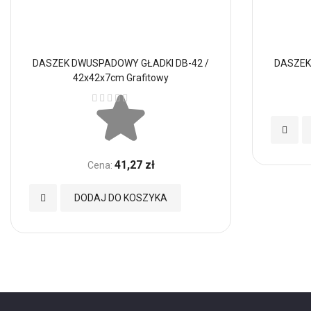
DASZEK DWUSPADOWY GŁADKI DB-42 /
DASZEK
42x42x7cm Grafitowy
Ocena:
Dodaj
do
41,27 zł
Cena:
Ulubio
Dodaj
DODAJ DO KOSZYKA
do
Ulubionych