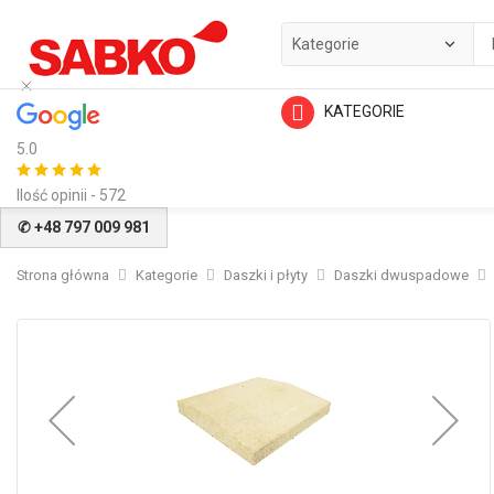
KATEGORIE
5.0
Ilość opinii - 572
✆ +48 797 009 981
Strona główna
Kategorie
Daszki i płyty
Daszki dwuspadowe
Przejdź
na
koniec
galerii