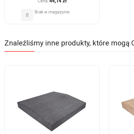
44,14 zł
Cena:
Brak w magazynie
Dodaj
do
Ulubionych
Znaleźliśmy inne produkty, które mogą 