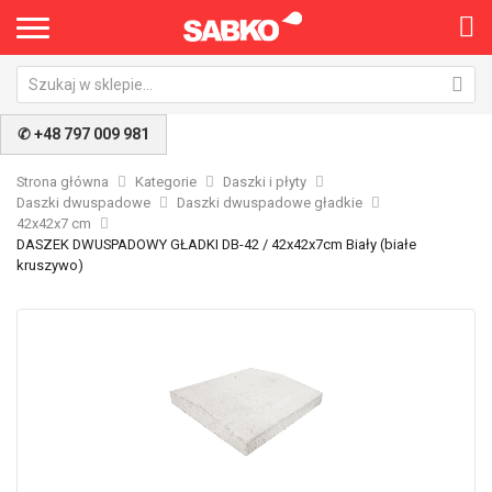
✆ +48 797 009 981
Strona główna
Kategorie
Daszki i płyty
Daszki dwuspadowe
Daszki dwuspadowe gładkie
42x42x7 cm
DASZEK DWUSPADOWY GŁADKI DB-42 / 42x42x7cm Biały (białe
kruszywo)
Przejdź
Pr
na
na
koniec
po
galerii
ga